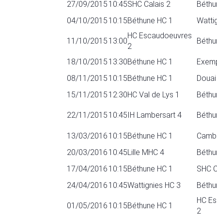
27/09/2015
10:45
SHC Calais 2
Béthu
04/10/2015
10:15
Béthune HC 1
Watti
HC Escaudoeuvres
11/10/2015
13:00
Béthu
2
18/10/2015
13:30
Béthune HC 1
Exem
08/11/2015
10:15
Béthune HC 1
Douai
15/11/2015
12:30
HC Val de Lys 1
Béthu
22/11/2015
10:45
IH Lambersart 4
Béthu
13/03/2016
10:15
Béthune HC 1
Cambr
20/03/2016
10:45
Lille MHC 4
Béthu
17/04/2016
10:15
Béthune HC 1
SHC C
24/04/2016
10:45
Wattignies HC 3
Béthu
HC Es
01/05/2016
10:15
Béthune HC 1
2