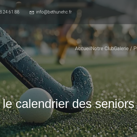
8.24.61.88
info@bethunehc.fr
Accueil
Notre Club
Galerie / P
le calendrier des seniors