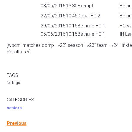
08/05/2016
13:30
Exempt
Béthu
22/05/2016
10:45
Douai HC 2
Béthu
29/05/2016
10:15
Béthune HC 1
HC Va
05/06/2016
10:15
Béthune HC 1
IH La
[wpcm_matches comp= »22″ season= »23″ team= »24″ linktext= 
Résultats »]
TAGS
No tags
CATEGORIES
seniors
Previous