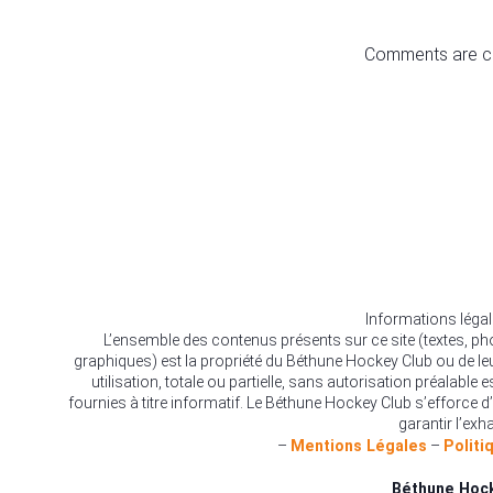
Comments are c
Informations léga
L’ensemble des contenus présents sur ce site (textes, p
graphiques) est la propriété du Béthune Hockey Club ou de le
utilisation, totale ou partielle, sans autorisation préalable 
fournies à titre informatif. Le Béthune Hockey Club s’efforce d’
garantir l’exha
–
Mentions Légales
–
Politi
Béthune Hoc