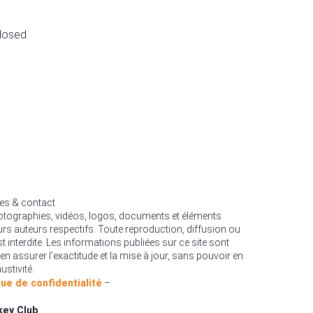
losed
les & contact
hotographies, vidéos, logos, documents et éléments
urs auteurs respectifs. Toute reproduction, diffusion ou
est interdite. Les informations publiées sur ce site sont
en assurer l’exactitude et la mise à jour, sans pouvoir en
ustivité.
que de confidentialité
–
key Club