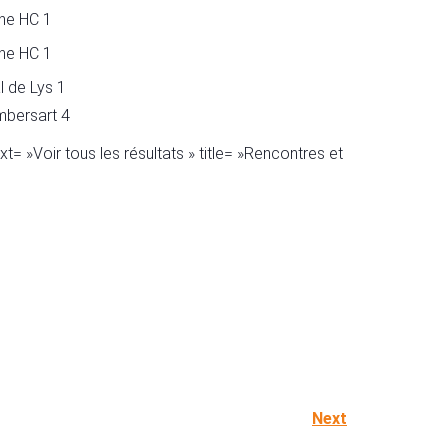
ne HC 1
ne HC 1
l de Lys 1
mbersart 4
»Voir tous les résultats » title= »Rencontres et
Next