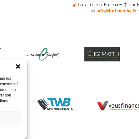
Terrain Pierre Fruleux –
Rue F
info@bethunehc.fr
que les
 consentir à
rtement de
rer son
tions.