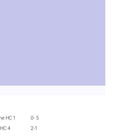
ne HC 1
0- 5
MHC 4
2-1