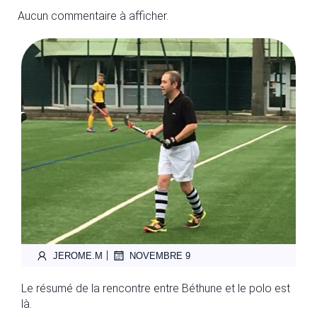
Aucun commentaire à afficher.
|
JEROME.M
NOVEMBRE 9
Le résumé de la rencontre entre Béthune et le polo est
là.