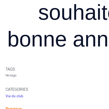
souhai
bonne ann
TAGS
No tags
CATEGORIES
Vie du club
Previous