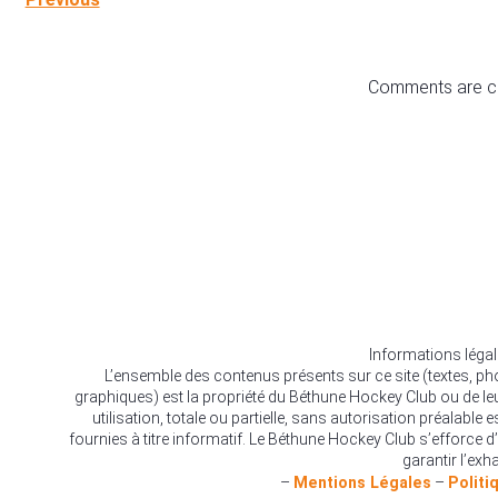
Comments are c
Informations léga
L’ensemble des contenus présents sur ce site (textes, p
graphiques) est la propriété du Béthune Hockey Club ou de le
utilisation, totale ou partielle, sans autorisation préalable 
fournies à titre informatif. Le Béthune Hockey Club s’efforce d’
garantir l’exha
–
Mentions Légales
–
Politi