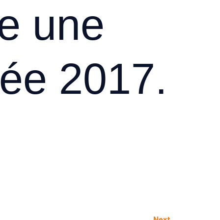
te une
ée 2017.
Next