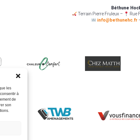
Béthune Hoc
Terrain Pierre Fruleux –
Rue F
info@bethunehc.fr
que les
 consentir à
rtement de
rer son
tions.