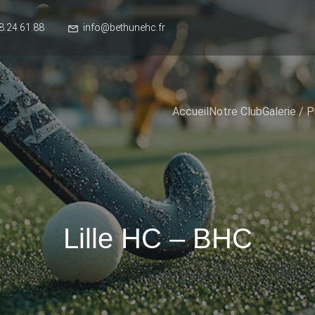
8.24.61.88
info@bethunehc.fr
Accueil
Notre Club
Galerie / P
Lille HC – BHC