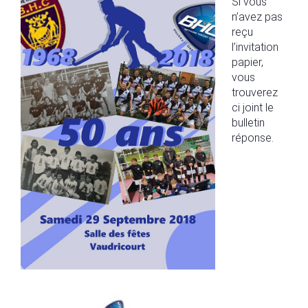
Si vous
n’avez pas
reçu
l’invitation
papier,
vous
trouverez
ci joint le
bulletin
répons
e.