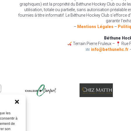
graphiques) est la propriété du Béthune Hockey Club ou de le
utilisation, totale ou partielle, sans autorisation préalable 
fournies à titre informatif. Le Béthune Hockey Club s’efforce d’
garantir l’exha
–
Mentions Légales
–
Politi
Béthune Hoc
Terrain Pierre Fruleux –
Rue F
info@bethunehc.fr
que les
 consentir à
rtement de
rer son