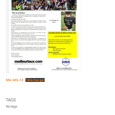
bhc info 12
Télécharger
TAGS
No tags