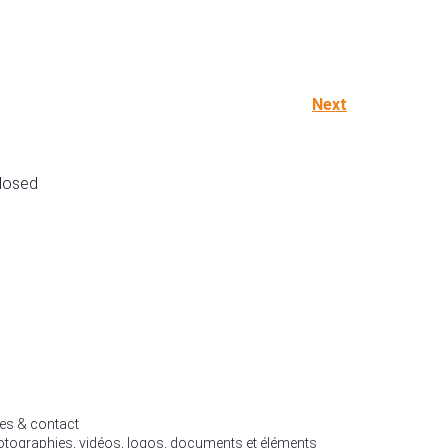
Next
losed
les & contact
hotographies, vidéos, logos, documents et éléments