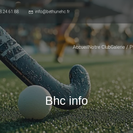
8.24.61.88
info@bethunehc.fr
Accueil
Notre Club
Galerie / P
Bhc info