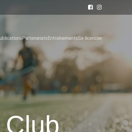
ublications
Partenariats
Entraînements
Se licencier
 Club