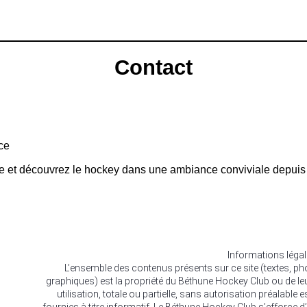
Contact
ce
ue et découvrez le hockey dans une ambiance conviviale depuis
Informations léga
L’ensemble des contenus présents sur ce site (textes, p
graphiques) est la propriété du Béthune Hockey Club ou de le
utilisation, totale ou partielle, sans autorisation préalable 
fournies à titre informatif. Le Béthune Hockey Club s’efforce d’