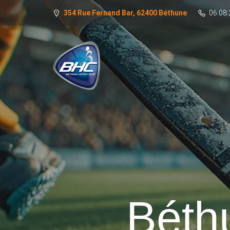
354 Rue Fernand Bar, 62400 Béthune
06.08.
Béth