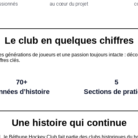
ssionnés
au cœur du projet
c
Le club en quelques chiffres
des générations de joueurs et une passion toujours intacte : dé
fres clés.
70+
5
nnées d’histoire
Sections de prat
Une histoire qui continue
 le Béthune Hockey Club fait partie des clubs historiques du h