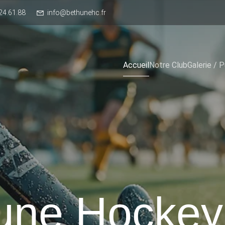
24.61.88
info@bethunehc.fr
Accueil
Notre Club
Galerie / P
une Hockey