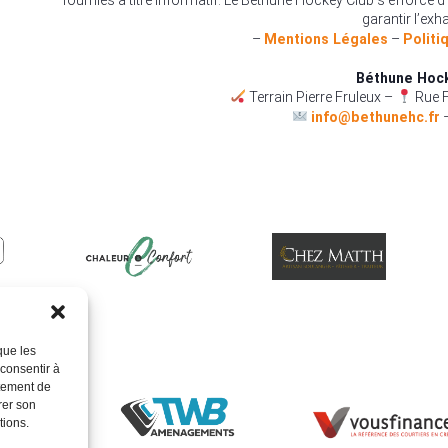
garantir l’exha
–
Mentions Légales
–
Politi
Béthune Hoc
Terrain Pierre Fruleux –
Rue F
info@bethunehc.fr
que les
 consentir à
rtement de
rer son
tions.