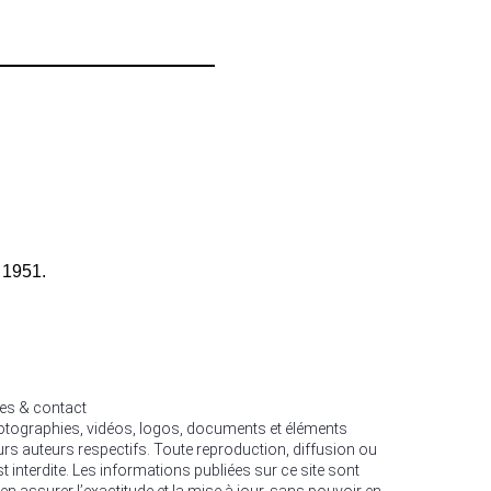
 1951.
les & contact
hotographies, vidéos, logos, documents et éléments
urs auteurs respectifs. Toute reproduction, diffusion ou
est interdite. Les informations publiées sur ce site sont
en assurer l’exactitude et la mise à jour, sans pouvoir en