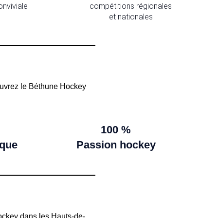
onviviale
compétitions régionales
et nationales
couvrez le Béthune Hockey
100 %
ique
Passion hockey
ockey dans les Hauts-de-