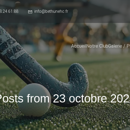
8.24.61.88
info@bethunehc.fr
Accueil
Notre Club
Galerie / P
osts from 23 octobre 20