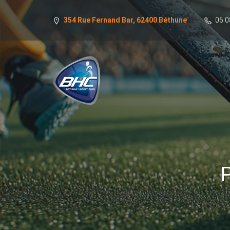
354 Rue Fernand Bar, 62400 Béthune
06.0
P